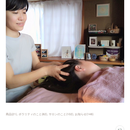
商品
(
21
)
ポラリティのこと
(
82
)
サロンのこと
(
102
)
お知らせ
(
148
)