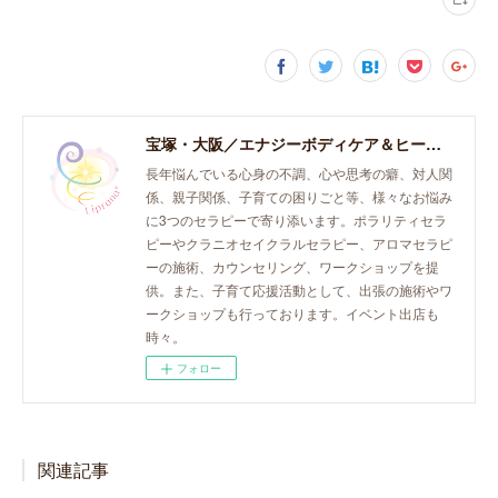
宝塚・大阪／エナジーボディケア＆ヒーリング「癒し、育て、らしく生きる。」おとなとこどものセラピースペース。
長年悩んでいる心身の不調、心や思考の癖、対人関
係、親子関係、子育ての困りごと等、様々なお悩み
に3つのセラピーで寄り添います。ポラリティセラ
ピーやクラニオセイクラルセラピー、アロマセラピ
ーの施術、カウンセリング、ワークショップを提
供。また、子育て応援活動として、出張の施術やワ
ークショップも行っております。イベント出店も
時々。
フォロー
関連記事