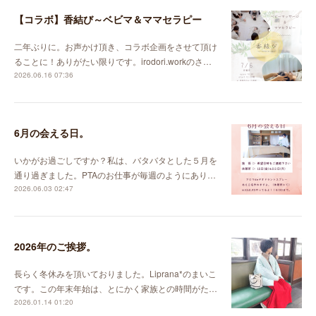
【コラボ】香結び～ベビマ＆ママセラピー
二年ぶりに。お声かけ頂き、コラボ企画をさせて頂け
ることに！ありがたい限りです。irodori.workのさ…
2026.06.16 07:36
6月の会える日。
いかがお過ごしですか？私は、バタバタとした５月を
通り過ぎました。PTAのお仕事が毎週のようにあり…
2026.06.03 02:47
2026年のご挨拶。
長らく冬休みを頂いておりました。Liprana*のまいこ
です。この年末年始は、とにかく家族との時間がた…
2026.01.14 01:20