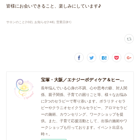
皆様にお会いできること、楽しみにしています♪
サロンのこと
(
102
)
お知らせ
(
148
)
営業日
(
81
)
宝塚・大阪／エナジーボディケア＆ヒーリング「癒し、育て、らしく生きる。」おとなとこどものセラピースペース。
長年悩んでいる心身の不調、心や思考の癖、対人関
係、親子関係、子育ての困りごと等、様々なお悩み
に3つのセラピーで寄り添います。ポラリティセラ
ピーやクラニオセイクラルセラピー、アロマセラピ
ーの施術、カウンセリング、ワークショップを提
供。また、子育て応援活動として、出張の施術やワ
ークショップも行っております。イベント出店も
時々。