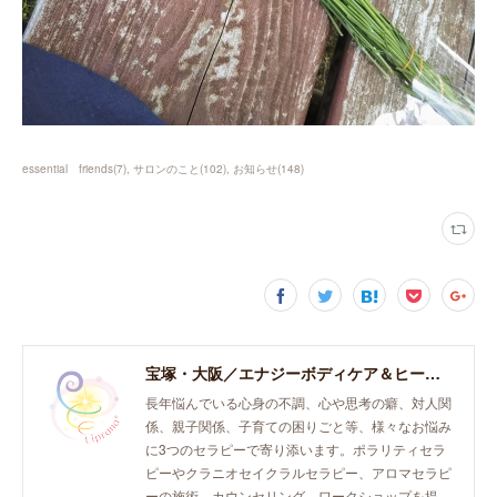
essential friends
(
7
)
サロンのこと
(
102
)
お知らせ
(
148
)
宝塚・大阪／エナジーボディケア＆ヒーリング「癒し、育て、らしく生きる。」おとなとこどものセラピースペース。
長年悩んでいる心身の不調、心や思考の癖、対人関
係、親子関係、子育ての困りごと等、様々なお悩み
に3つのセラピーで寄り添います。ポラリティセラ
ピーやクラニオセイクラルセラピー、アロマセラピ
ーの施術、カウンセリング、ワークショップを提