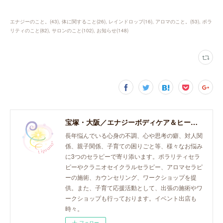
エナジーのこと。
(
43
)
体に関すること
(
26
)
レインドロップ
(
16
)
アロマのこと。
(
53
)
ポラ
リティのこと
(
82
)
サロンのこと
(
102
)
お知らせ
(
148
)
宝塚・大阪／エナジーボディケア＆ヒーリング「癒し、育て、らしく生きる。」おとなとこどものセラピースペース。
長年悩んでいる心身の不調、心や思考の癖、対人関
係、親子関係、子育ての困りごと等、様々なお悩み
に3つのセラピーで寄り添います。ポラリティセラ
ピーやクラニオセイクラルセラピー、アロマセラピ
ーの施術、カウンセリング、ワークショップを提
供。また、子育て応援活動として、出張の施術やワ
ークショップも行っております。イベント出店も
時々。
フォロー