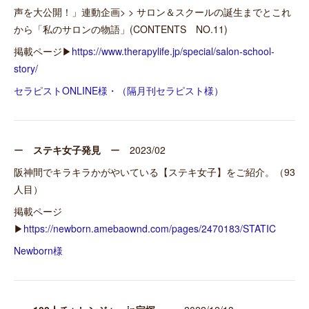
声を大公開！」連動企画> > サロン＆スクールの誕生までとこれ
から「私のサロンの物語」(CONTENTS NO.11)
掲載ページ▶
https://www.therapylife.jp/special/salon-school-
story/
セラピストONLINE様・（隔月刊セラピスト様）
ー
ステキ女子発見
ー 2023/02
阪神間でキラキラかがやいている【ステキ女子】をご紹介。（93
人目）
掲載ページ
▶
https://newborn.amebaownd.com/pages/2470183/STATIC
Newborn様