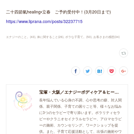
二十四節氣healing•立春 ご予約受付中！(3月20日まで)
https://www.liprana.com/posts/32237715
エナジーのこと。
(
43
)
体に関すること
(
26
)
ポラな子育て。
(
50
)
お客さまの感想
(
34
)
宝塚・大阪／エナジーボディケア＆ヒーリング「癒し、育て、らしく生きる。」おとなとこどものセラピースペース。
長年悩んでいる心身の不調、心や思考の癖、対人関
係、親子関係、子育ての困りごと等、様々なお悩み
に3つのセラピーで寄り添います。ポラリティセラ
ピーやクラニオセイクラルセラピー、アロマセラピ
ーの施術、カウンセリング、ワークショップを提
供。また、子育て応援活動として、出張の施術やワ