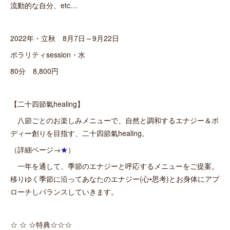
流動的な自分、etc…
2022年・立秋 8月7日～9月22日
ポラリティsession・水
80分 8,800円
【二十四節氣healing】
八節ごとのお楽しみメニューで、自然と調和するエナジー＆ボ
ディー創りを目指す、二十四節氣healing。
（詳細ページ→
★
）
一年を通して、季節のエナジーと呼応するメニューをご提案。
移りゆく季節に沿ってあなたのエナジー(心•思考)とお身体にアプ
ローチしバランスしていきます。
☆ ☆ ☆特典☆☆☆