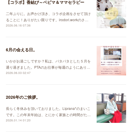
【コラボ】香結び～ベビマ＆ママセラピー
二年ぶりに。お声かけ頂き、コラボ企画をさせて頂け
ることに！ありがたい限りです。irodori.workのさ…
2026.06.16 07:36
6月の会える日。
いかがお過ごしですか？私は、バタバタとした５月を
通り過ぎました。PTAのお仕事が毎週のようにあり…
2026.06.03 02:47
2026年のご挨拶。
長らく冬休みを頂いておりました。Liprana*のまいこ
です。この年末年始は、とにかく家族との時間がた…
2026.01.14 01:20