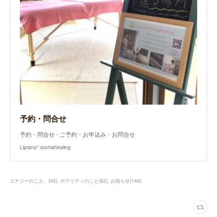
予約・問合せ
予約・問合せ - ご予約・お申込み・お問合せ
Liprana* aromahealing
エナジーのこと。
(
43
)
ポラリティのこと
(
82
)
お知らせ
(
148
)