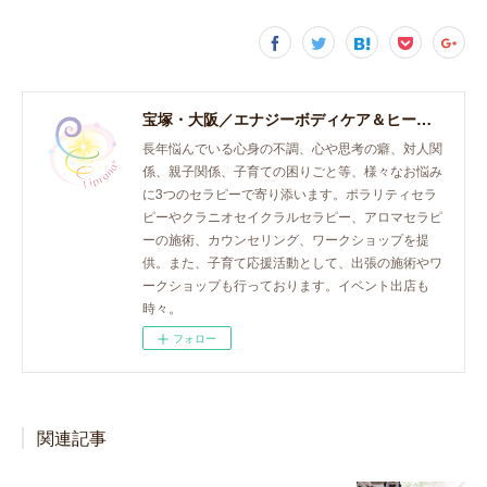
宝塚・大阪／エナジーボディケア＆ヒーリング「癒し、育て、らしく生きる。」おとなとこどものセラピースペース。
長年悩んでいる心身の不調、心や思考の癖、対人関
係、親子関係、子育ての困りごと等、様々なお悩み
に3つのセラピーで寄り添います。ポラリティセラ
ピーやクラニオセイクラルセラピー、アロマセラピ
ーの施術、カウンセリング、ワークショップを提
供。また、子育て応援活動として、出張の施術やワ
ークショップも行っております。イベント出店も
時々。
フォロー
関連記事