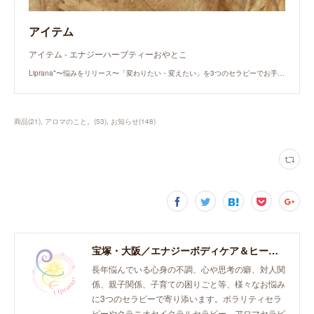
アイテム
アイテム - エナジーハーブティーおやとこ
Liprana*〜悩みをリリース〜「変わりたい・変えたい」を3つのセラピーでお手伝いするライフエナジー保養所/子育て家族の癒しと成長をポラリティセラピーでお手伝いするポラな子育て研究所
商品
(
21
)
アロマのこと。
(
53
)
お知らせ
(
148
)
宝塚・大阪／エナジーボディケア＆ヒーリング「癒し、育て、らしく生きる。」おとなとこどものセラピースペース。
長年悩んでいる心身の不調、心や思考の癖、対人関
係、親子関係、子育ての困りごと等、様々なお悩み
に3つのセラピーで寄り添います。ポラリティセラ
ピーやクラニオセイクラルセラピー、アロマセラピ