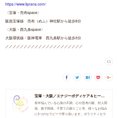
https://www.liprana.com/
〈宝塚・売布space〉
阪急宝塚線 売布（めふ）神社駅から徒歩8分
〈大阪・西九条space〉
大阪環状線・阪神電車 西九条駅から徒歩3分
／／／／／／／／／／／／／／／／／／／／／
宝塚・大阪／エナジーボディケア＆ヒーリング「癒し、育て、らしく生きる。」おとなとこどものセラピースペース。
長年悩んでいる心身の不調、心や思考の癖、対人関
係、親子関係、子育ての困りごと等、様々なお悩み
に3つのセラピーで寄り添います。ポラリティセラ