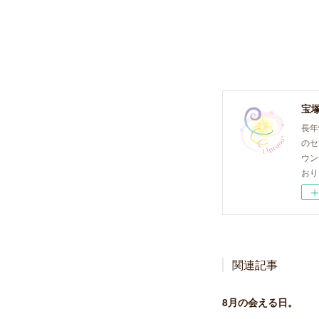
長年
のセ
ウン
おり
関連記事
8月の会える日。