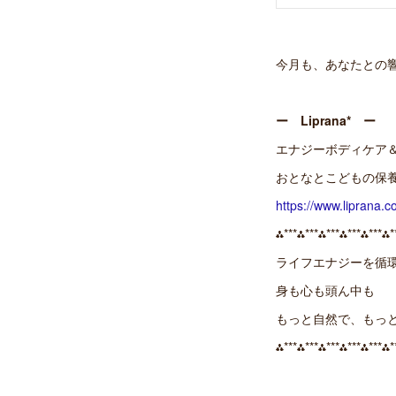
今月も、あなたとの
ー Liprana* ー
エナジーボディケア
おとなとこどもの保
https://www.liprana.c
⁂***⁂***⁂***⁂***⁂***⁂*
ライフエナジーを循
身も心も頭ん中も
もっと自然で、もっ
⁂***⁂***⁂***⁂***⁂***⁂*