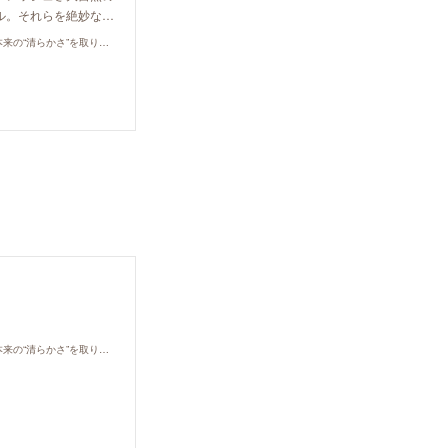
ル。それらを絶妙な…
Liprana*〜大人、子ども、家族の悩みに3つのセラピーを。“よどみ”を癒し、あなた本来の“清らかさ”を取り戻すお手伝い。
Liprana*〜大人、子ども、家族の悩みに3つのセラピーを。“よどみ”を癒し、あなた本来の“清らかさ”を取り戻すお手伝い。