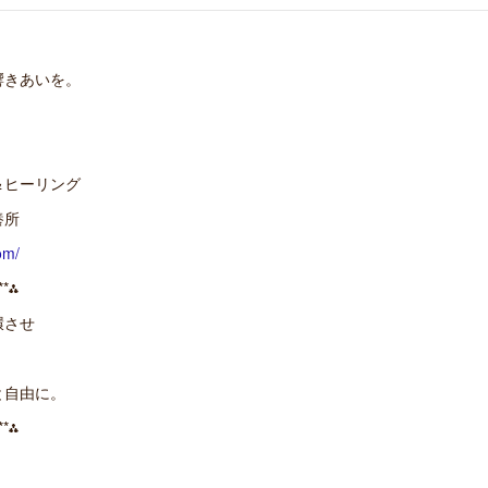
響きあいを。
＆ヒーリング
養所
om/
**⁂
環させ
と自由に。
**⁂