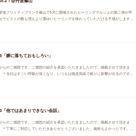
l.2！@丹波篠山
聖地プリミティブランチ篠山で5月に開催されたヒーリングマルシェの第二弾が早
セラピストの数も増えより濃ゆいヒーリングを味わっていただける予感がします…
6「腑に落ちておもしろい」
からのご感想です。ご感想の紹介を承諾いただきましたので、掲載させて頂きま
はすごい呼吸が深くなり、いつもは喘息気味で眠りに影響が出るのです…
3「他ではあまりできない会話」
からのご感想です。ご感想の紹介を承諾いただきましたので、掲載させて頂きま
にご対応していただきありがとうございました。施術もよかったです。…