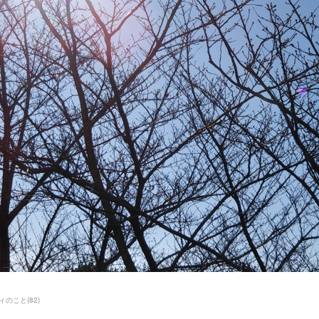
ィのこと
(
82
)