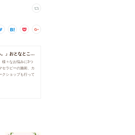
宝塚・大阪／エナジーボディケア＆ヒーリング「癒し、育て、らしく生きる。」おとなとこどものセラピースペース。
、様々なお悩みに3つ
マセラピーの施術、カ
ークショップも行って