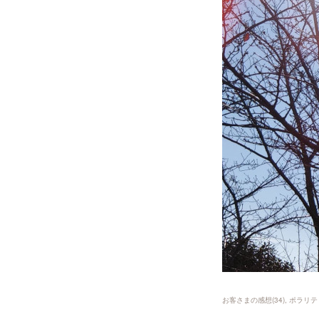
お客さまの感想
(
34
)
ポラリテ