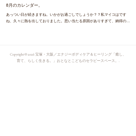
8月のカレンダー。
あっつい日が続きますね。いかがお過ごしでしょうか？？私マイコはです
ね、久々に熱を出しておりました。思い当たる原因がありすぎて、納得の…
Copyright ©
2026
宝塚・大阪／エナジーボディケア＆ヒーリング「癒し、
育て、らしく生きる。」おとなとこどものセラピースペース。
.