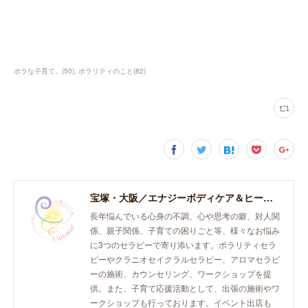
ポラな子育て。
(
50
)
ポラリティのこと
(
82
)
宝塚・大阪／エナジーボディケア＆ヒーリング「癒し、育て、らしく生きる。」おとなとこどものセラピースペース。
長年悩んでいる心身の不調、心や思考の癖、対人関
係、親子関係、子育ての困りごと等、様々なお悩み
に3つのセラピーで寄り添います。ポラリティセラ
ピーやクラニオセイクラルセラピー、アロマセラピ
ーの施術、カウンセリング、ワークショップを提
供。また、子育て応援活動として、出張の施術やワ
ークショップも行っております。イベント出店も