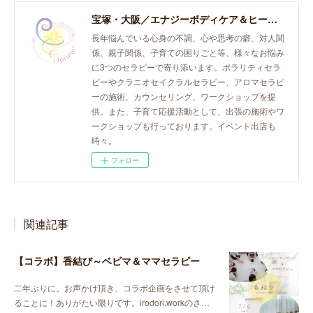
宝塚・大阪／エナジーボディケア＆ヒーリング「癒し、育て、らしく生きる。」おとなとこどものセラピースペース。
長年悩んでいる心身の不調、心や思考の癖、対人関
係、親子関係、子育ての困りごと等、様々なお悩み
に3つのセラピーで寄り添います。ポラリティセラ
ピーやクラニオセイクラルセラピー、アロマセラピ
ーの施術、カウンセリング、ワークショップを提
供。また、子育て応援活動として、出張の施術やワ
ークショップも行っております。イベント出店も
時々。
フォロー
関連記事
【コラボ】香結び～ベビマ＆ママセラピー
二年ぶりに。お声かけ頂き、コラボ企画をさせて頂け
ることに！ありがたい限りです。irodori.workのさ…