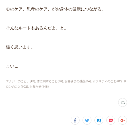
心のケア、思考のケア、がお身体の健康につながる。
そんなルートもあるんだよ、と。
強く思います。
まいこ
エナジーのこと。
(
43
)
体に関すること
(
26
)
お客さまの感想
(
34
)
ポラリティのこと
(
82
)
サ
ロンのこと
(
102
)
お知らせ
(
148
)