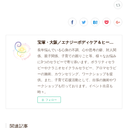
宝塚・大阪／エナジーボディケア＆ヒーリング「癒し、育て、らしく生きる。」おとなとこどものセラピースペース。
長年悩んでいる心身の不調、心や思考の癖、対人関
係、親子関係、子育ての困りごと等、様々なお悩み
に3つのセラピーで寄り添います。ポラリティセラ
ピーやクラニオセイクラルセラピー、アロマセラピ
ーの施術、カウンセリング、ワークショップを提
供。また、子育て応援活動として、出張の施術やワ
ークショップも行っております。イベント出店も
時々。
フォロー
関連記事