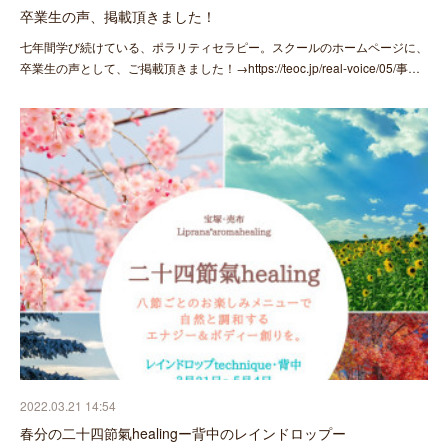
卒業生の声、掲載頂きました！
七年間学び続けている、ポラリティセラピー。スクールのホームページに、
卒業生の声として、ご掲載頂きました！→https://teoc.jp/real-voice/05/事…
2022.03.21 14:54
春分の二十四節氣healingー背中のレインドロップー