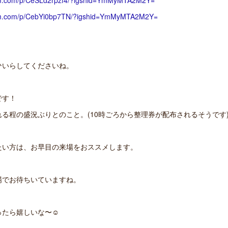
ram.com/p/CeSLd2rpzf4/?igshid=YmMyMTA2M2Y=
ram.com/p/CebYi0bp7TN/?igshid=YmMyMTA2M2Y=
ひいらしてくださいね。
です！
る程の盛況ぶりとのこと。(10時ごろから整理券が配布されるそうです
たい方は、お早目の来場をおススメします。
場でお待ちいていますね。
たら嬉しいな〜☺︎